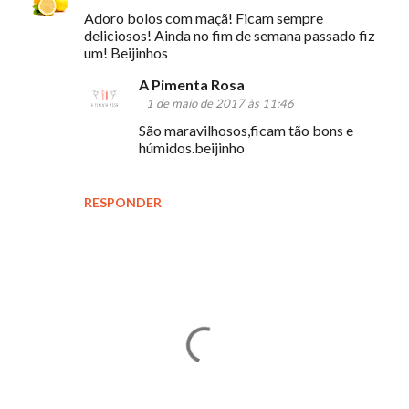
C
Adoro bolos com maçã! Ficam sempre
o
deliciosos! Ainda no fim de semana passado fiz
m
um! Beijinhos
e
A Pimenta Rosa
n
1 de maio de 2017 às 11:46
t
São maravilhosos,ficam tão bons e
húmidos.beijinho
á
r
RESPONDER
i
o
s