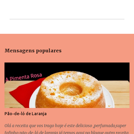
E
n
v
i
Mensagens populares
a
r
u
m
c
o
m
e
n
t
á
r
Pão-de-ló de Laranja
i
o
Olá a receita que vos trago hoje é este delicioso ,perfumado,super
fofinho pão-de-ló de laranja,já temos aqui no blogue outra receita