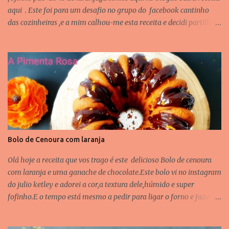
aqui . Este foi para um desafio no grupo do facebook cantinho
das cozinheiras ,e a mim calhou-me esta receita e decidi partilhar
porque simplesmente é delicioso. Como estamos na época de
natal também é uma excelente opção para a vossa mesa de natal.
Ingredientes: 300g de açúcar(coloquei 250gr) 5ovos 200gr
farinha 1 colher de chá fermento em pó Raspa de 1 Laranja 10
colheres de sopa sumo laranja Preparação: Bate-se muito bem na
batedeira o açúcar e as gemas,até obter creme esbranquiçado e
fofo Junta se ao poucos a farinha e o fermento,continuando a
bater. Acrescentam-se as 10 colheres sopa de sumo laranja a raspa
e bate se mais um pouco. Por último adiciona -se as claras batidas
Bolo de Cenoura com laranja
em neve,misturando levemente Untar uma forma com manteiga e
polvilhar com farinha, Pré-aquecer o forno a 180º e levar ao for...
Olá hoje a receita que vos trago é este delicioso Bolo de cenoura
com laranja e uma ganache de chocolate.Este bolo vi no instagram
do julio ketley e adorei a cor,a textura dele,húmido e super
fofinho.E o tempo está mesmo a pedir para ligar o forno e fazer
este delicioso bolo para o fim-de-semana Recebi muitas
mensagens para publicar a receita,e aqui está ela. Ingredientes: